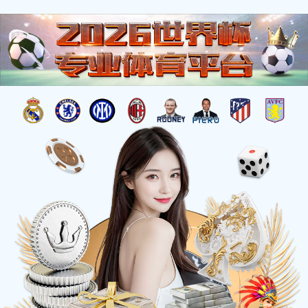
立即注册
米兰体育在线登录入口 · 值得信赖的体
育数据平台
米兰体育在线登录入口 专注于构建一个以赛事内容、数据服
务与智能分析为核心的数字生态平台，聚焦全球体育用户的
实时信息与多终端互动体验。平台以稳定技术架构和合规体
系赢得市场认可，深受米兰体育在线登录入口用户喜爱。
技术驱动，性能优先
平台采用自研系统架构，持续优化加载速度与数据传
输流程，通过部署全球 CDN 加速节点，实现不同地